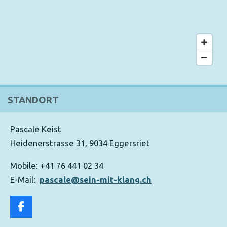
STANDORT
Pascale Keist
Heidenerstrasse 31, 9034 Eggersriet
Mobile: +41 76 441 02 34
E-Mail:
pascale@sein-mit-klang.ch
F
a